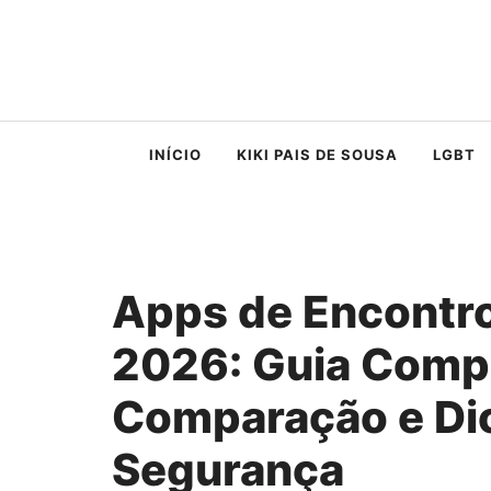
Saltar
para
o
conteúdo
INÍCIO
KIKI PAIS DE SOUSA
LGBT
Apps de Encontr
2026: Guia Compl
Comparação e Di
Segurança