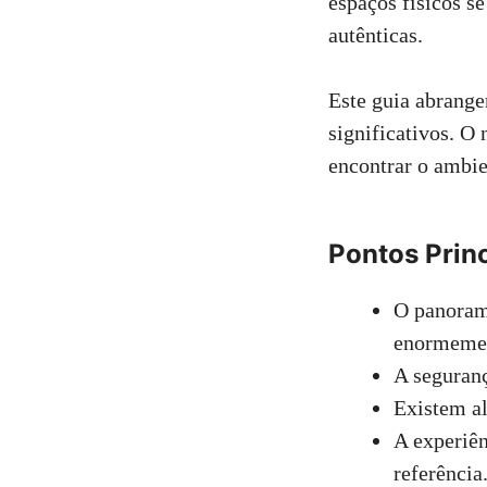
espaços físicos se
autênticas.
Este guia abrange
significativos. O 
encontrar o ambie
Pontos Prin
O panoram
enormeme
A seguranç
Existem al
A experiên
referência