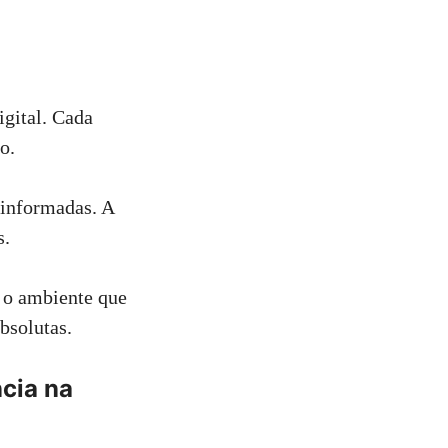
igital. Cada
o.
 informadas. A
s.
o o ambiente que
bsolutas.
ncia na