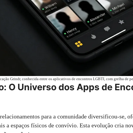
icação Grindr, conhecida entre os aplicativos de encontros LGBTI, com grelha de pe
o: O Universo dos Apps de Enc
relacionamentos para a comunidade diversificou-se, o
ais a espaços físicos de convívio. Esta evolução cria n