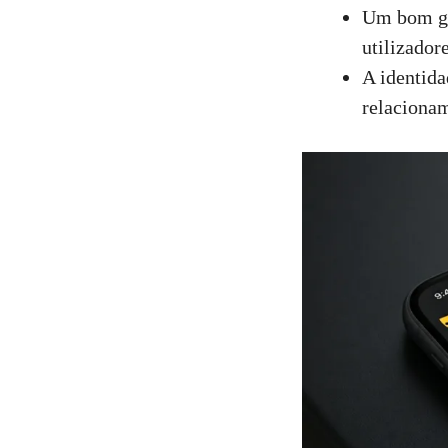
Um bom gu
utilizadore
A identida
relaciona