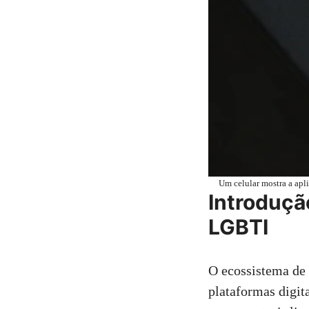
Um celular mostra a apl
Introduçã
LGBTI
O ecossistema de 
plataformas digit