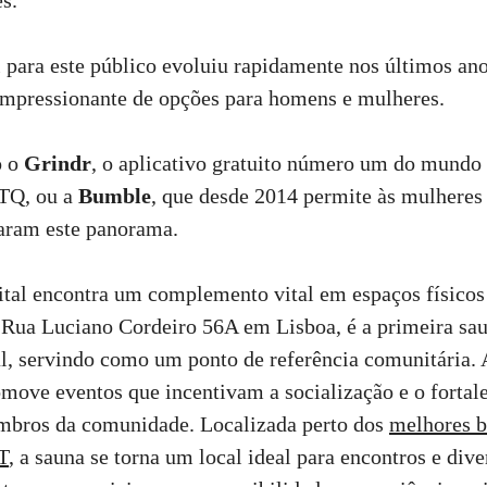
 para este público evoluiu rapidamente nos últimos an
impressionante de opções para homens e mulheres.
o o
Grindr
, o aplicativo gratuito número um do mundo 
BTQ
, ou a
Bumble
, que desde 2014 permite às mulheres
naram este panorama.
ital encontra um complemento vital em espaços físicos 
a Rua Luciano Cordeiro 56A em Lisboa, é a primeira s
al, servindo como um ponto de referência comunitária. 
ove eventos que incentivam a socialização e o fortal
embros da comunidade. Localizada perto dos
melhores b
T
, a sauna se torna um local ideal para encontros e div