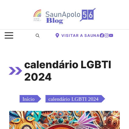
Saltar
para
o
conteúdo
MENU
VISITAR A SAUNA
calendário LGBTI
2024
Início
calendário LGBTI 2024