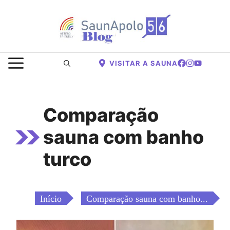
Saltar
para
o
conteúdo
MENU
VISITAR A SAUNA
Comparação
sauna com banho
turco
Início
Comparação sauna com banho...