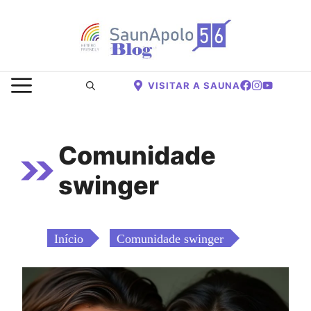
Saltar
para
o
conteúdo
MENU
VISITAR A SAUNA
Comunidade
swinger
Início
Comunidade swinger