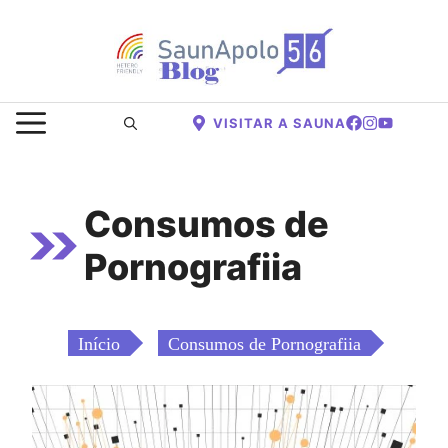
Saltar
para
o
conteúdo
MENU
VISITAR A SAUNA
Consumos de
Pornografiia
Início
Consumos de Pornografiia