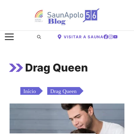
Saltar
para
o
conteúdo
MENU
VISITAR A SAUNA
Drag Queen
Início
Drag Queen