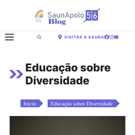
Saltar
para
o
conteúdo
MENU
VISITAR A SAUNA
Educação sobre
Diversidade
Início
Educação sobre Diversidade