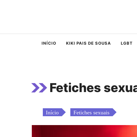
Saltar
para
o
conteúdo
INÍCIO
KIKI PAIS DE SOUSA
LGBT
Fetiches sexu
Início
Fetiches sexuais