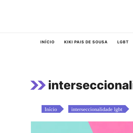
Saltar
para
o
conteúdo
INÍCIO
KIKI PAIS DE SOUSA
LGBT
interseccional
Início
interseccionalidade lgbt