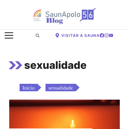
Saltar
para
o
conteúdo
MENU
VISITAR A SAUNA
sexualidade
Início
sexualidade