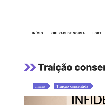
Saltar
para
o
conteúdo
INÍCIO
KIKI PAIS DE SOUSA
LGBT
Traição conse
Início
Traição consentida