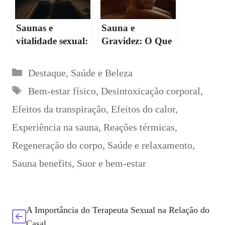
Saunas e
Sauna e
vitalidade sexual:
Gravidez: O Que
Benefícios para o
Você Precisa
corpo
Saber
Categorias
Destaque
,
Saúde e Beleza
Etiquetas
Bem-estar físico
,
Desintoxicação corporal
,
Efeitos da transpiração
,
Efeitos do calor
,
Experiência na sauna
,
Reações térmicas
,
Regeneração do corpo
,
Saúde e relaxamento
,
Sauna benefits
,
Suor e bem-estar
A Importância do Terapeuta Sexual na Relação do
Casal