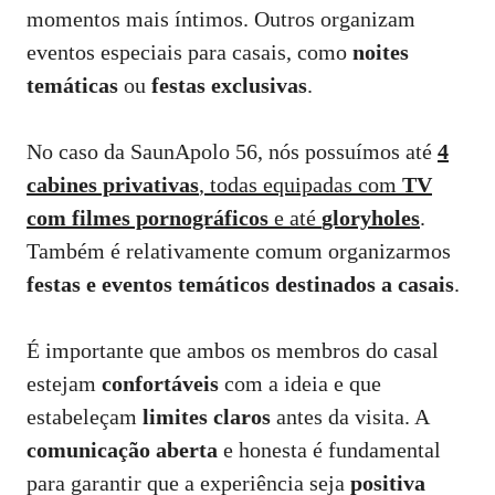
momentos mais íntimos. Outros organizam
eventos especiais para casais, como
noites
temáticas
ou
festas exclusivas
.
No caso da SaunApolo 56, nós possuímos até
4
cabines privativas
, todas equipadas com
TV
com filmes pornográficos
e até
gloryholes
.
Também é relativamente comum organizarmos
festas e eventos temáticos destinados a casais
.
É importante que ambos os membros do casal
estejam
confortáveis
com a ideia e que
estabeleçam
limites claros
antes da visita. A
comunicação aberta
e honesta é fundamental
para garantir que a experiência seja
positiva