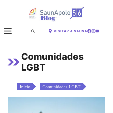
Saltar
para
o
conteúdo
MENU
VISITAR A SAUNA
Comunidades
LGBT
Início
Comunidades LGBT