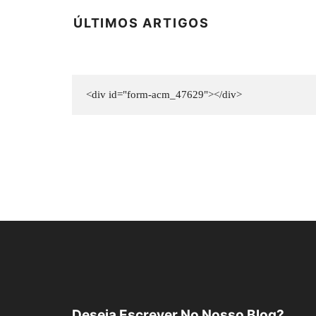
ÚLTIMOS ARTIGOS
<div id="form-acm_47629"></div>
Deseja Escrever No Nosso Blog?