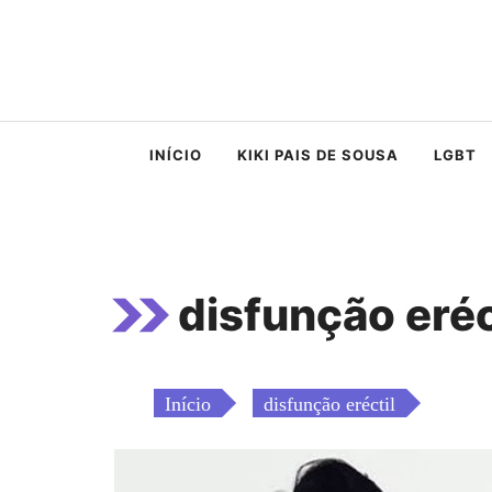
Saltar
para
o
conteúdo
INÍCIO
KIKI PAIS DE SOUSA
LGBT
disfunção eréc
Início
disfunção eréctil