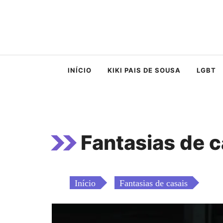
Saltar
para
o
conteúdo
INÍCIO
KIKI PAIS DE SOUSA
LGBT
Fantasias de c
Início
Fantasias de casais