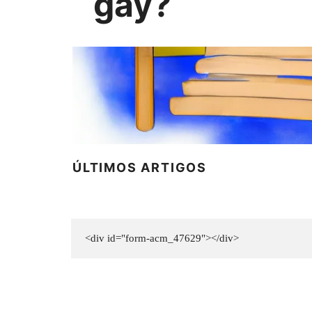
gay?
ÚLTIMOS ARTIGOS
<div id="form-acm_47629"></div>