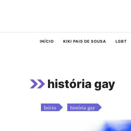
Saltar
para
o
conteúdo
INÍCIO
KIKI PAIS DE SOUSA
LGBT
história gay
Início
história gay