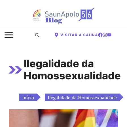
Saltar
para
o
conteúdo
MENU
VISITAR A SAUNA
Ilegalidade da
Homossexualidade
Início
Ilegalidade da Homossexualidade