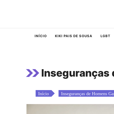
Saltar
para
o
conteúdo
INÍCIO
KIKI PAIS DE SOUSA
LGBT
Inseguranças
Início
Inseguranças de Homens Ga