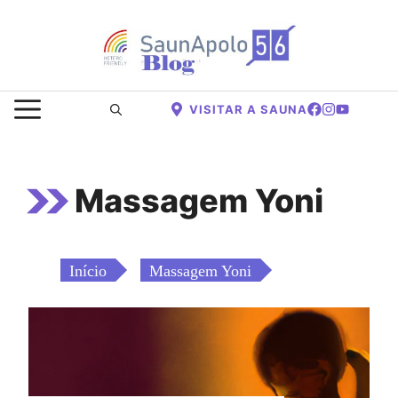
Saltar
para
o
conteúdo
MENU
VISITAR A SAUNA
Massagem Yoni
Início
Massagem Yoni