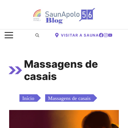
Saltar
para
o
conteúdo
MENU
VISITAR A SAUNA
Massagens de
casais
Início
Massagens de casais