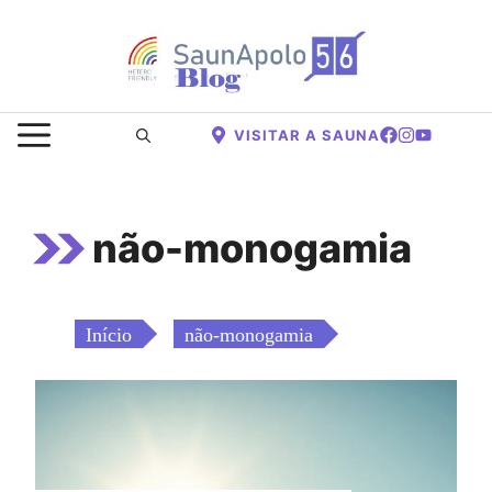
Saltar
para
o
conteúdo
MENU
VISITAR A SAUNA
não-monogamia
Início
não-monogamia