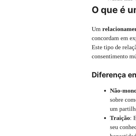
O que é u
Um
relacioname
concordam em exp
Este tipo de rela
consentimento mú
Diferença e
Não-mono
sobre como
um partilh
Traição
: 
seu conhec