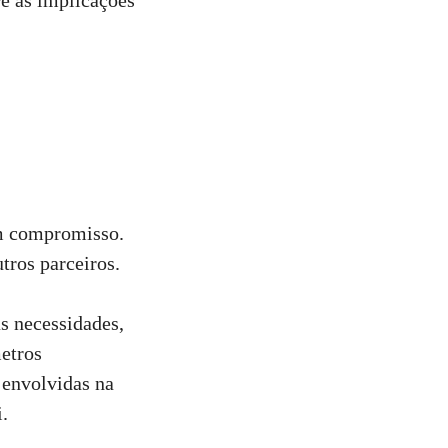
re as implicações
em compromisso.
tros parceiros.
as necessidades,
etros
 envolvidas na
i
.