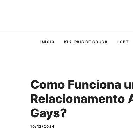
Saltar
para
o
conteúdo
INÍCIO
KIKI PAIS DE SOUSA
LGBT
Como Funciona 
Relacionamento A
Gays?
10/12/2024