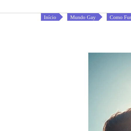
Início
Mundo Gay
Como Fun