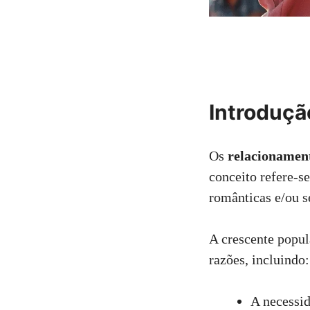
Introduçã
Os
relacionament
conceito refere-s
românticas e/ou s
A crescente popul
razões, incluindo:
A necessid