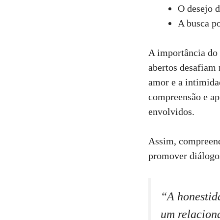
O desejo d
A busca po
A importância do
abertos desafiam 
amor e a intimida
compreensão e apo
envolvidos.
Assim, compreend
promover diálogos
“A honestid
um relacion