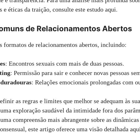
e e transparência. Para uma análise mais profunda sob
 e éticas da traição, consulte este estudo
aqui
.
omuns de Relacionamentos Abertos
s formatos de relacionamentos abertos, incluindo:
es
: Encontros sexuais com mais de duas pessoas.
ting
: Permissão para sair e conhecer novas pessoas s
 duradouras
: Relações emocionais prolongadas com ou
efinir as regras e limites que melhor se adequam às su
 uma exploração saudável da intimidade fora dos parâm
a uma compreensão mais abrangente sobre as dinâmicas
nsensual, este artigo oferece uma visão detalhada
aqu