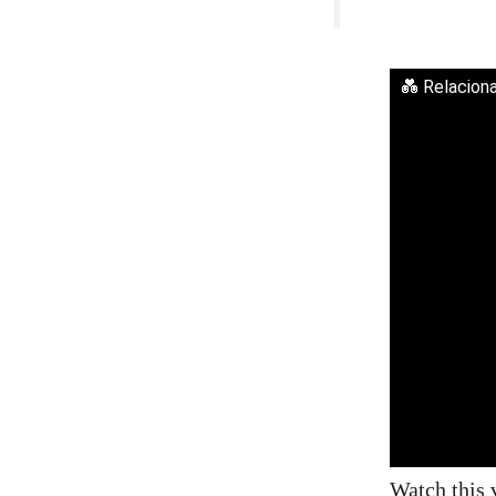
💑 Relacion
Watch this