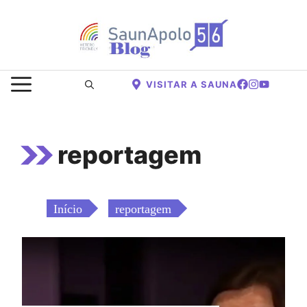
Saltar
para
o
conteúdo
MENU
VISITAR A SAUNA
reportagem
Início
reportagem