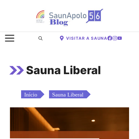
Saltar
para
o
conteúdo
MENU
VISITAR A SAUNA
Sauna Liberal
Início
Sauna Liberal