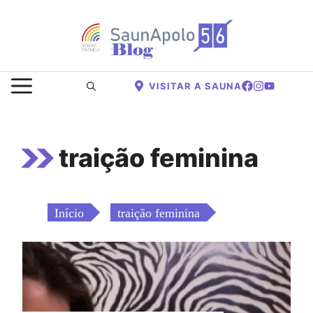
Saltar
para
o
conteúdo
MENU
VISITAR A SAUNA
traição feminina
Início
traição feminina