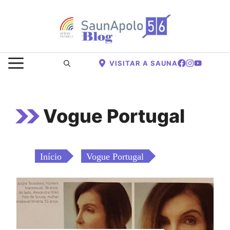
Saltar
para
o
conteúdo
MENU
VISITAR A SAUNA
Vogue Portugal
Início
Vogue Portugal