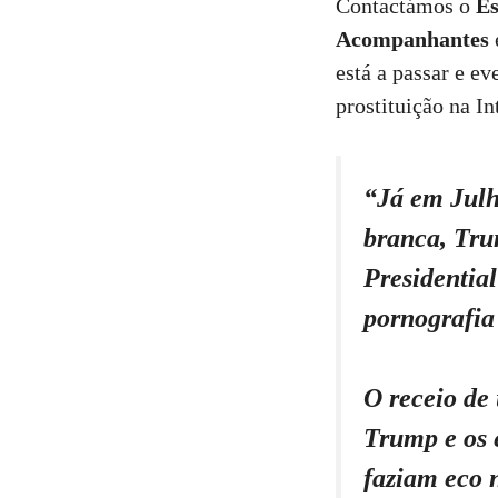
Contactámos o
Es
Acompanhantes
está a passar e e
prostituição na In
“Já em Julh
branca, Tru
Presidentia
pornografia 
O receio de
Trump e os e
faziam eco n