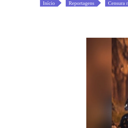
Início
Reportagens
Censura n