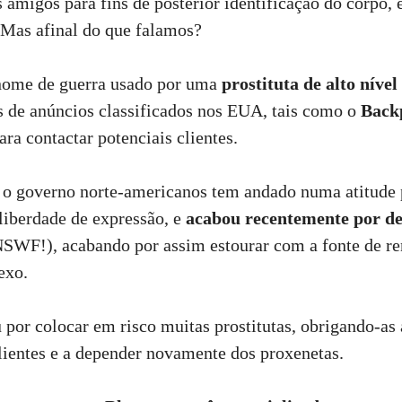
 amigos para fins de posterior identificação do corpo, e
 Mas afinal do que falamos?
nome de guerra usado por uma
prostituta de alto níve
s de anúncios classificados nos EUA, tais como o
Back
para contactar potenciais clientes.
 o governo norte-americanos tem andado numa atitude 
 liberdade de expressão, e
acabou recentemente por
de
NSWF!), acabando por assim estourar com a fonte de r
exo.
por colocar em risco muitas prostitutas, obrigando-as a
lientes e a depender novamente dos proxenetas.