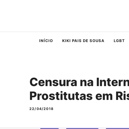
Saltar
para
o
conteúdo
INÍCIO
KIKI PAIS DE SOUSA
LGBT
Censura na Inter
Prostitutas em R
22/04/2018