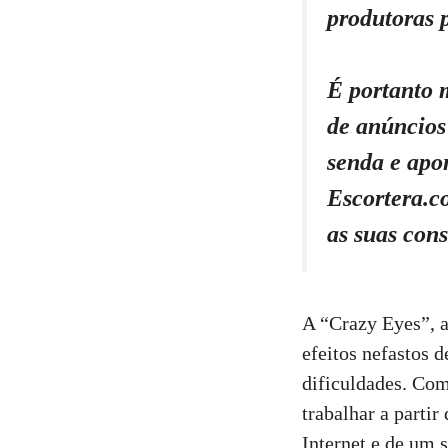
produtoras 
É portanto m
de anúncios
senda e apo
Escortera.c
as suas cons
A “Crazy Eyes”, a
efeitos nefastos d
dificuldades. Com
trabalhar a parti
Internet e de um 