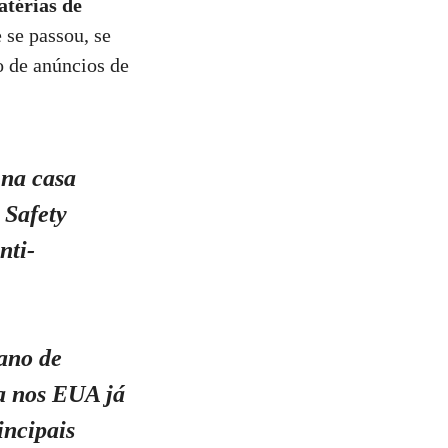
atérias de
se passou, se
o de anúncios de
 na casa
 Safety
nti-
ano de
ca nos EUA já
incipais