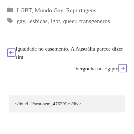
barreiras de
Categorias
LGBT
,
Mundo Gay
,
Reportagens
preconceito se
Etiquetas
gay
,
lesbicas
,
lgbt
,
queer
,
transgeneros
tornou uma
referência
Igualdade no casamento. A Austrália parece dizer
sim
Vergonha no Egipto
<div id="form-acm_47629"></div>