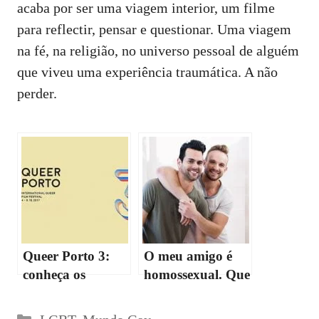
acaba por ser uma viagem interior, um filme
para reflectir, pensar e questionar. Uma viagem
na fé, na religião, no universo pessoal de alguém
que viveu uma experiência traumática. A não
perder.
Queer Porto 3:
O meu amigo é
conheça os
homossexual. Que
premiados
perguntas estão
proibidas?
Categorias