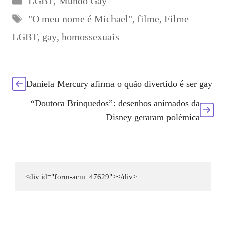
LGBT
,
Mundo Gay
Etiquetas
"O meu nome é Michael"
,
filme
,
Filme
LGBT
,
gay
,
homossexuais
Daniela Mercury afirma o quão divertido é ser gay
“Doutora Brinquedos”: desenhos animados da
Disney geraram polémica
<div id="form-acm_47629"></div>