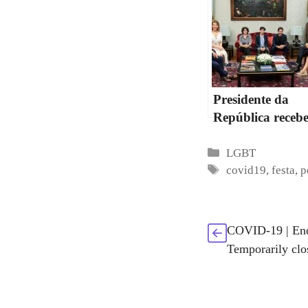
Presidente da
República receb
responsáveis da
candidatura de
Categorias
LGBT
Etiquetas
Portugal ao
covid19
,
festa
,
p
EuroPride 2022
COVID-19 | Enc
Temporarily clo