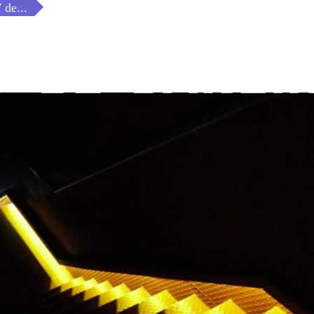
 de...