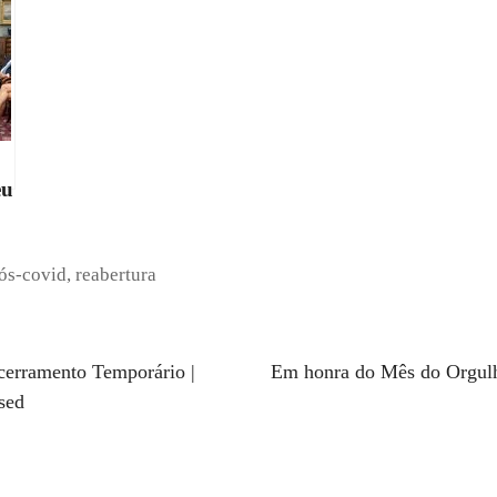
eu
ós-covid
,
reabertura
erramento Temporário |
Em honra do Mês do Orgul
sed