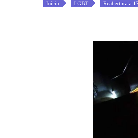
Início
LGBT
Reabertura a 17