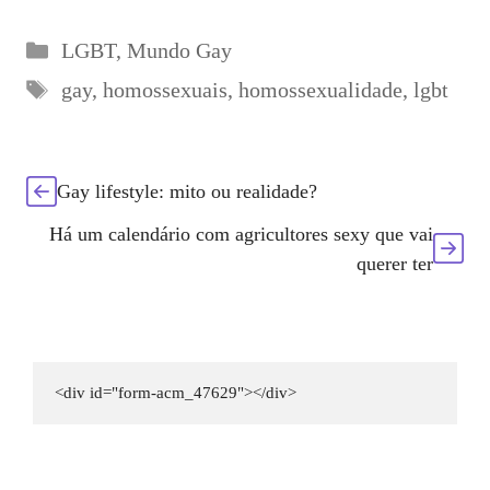
preconceito
pedofilia com
homossexualidade
Categorias
LGBT
,
Mundo Gay
Etiquetas
gay
,
homossexuais
,
homossexualidade
,
lgbt
Gay lifestyle: mito ou realidade?
Há um calendário com agricultores sexy que vai
querer ter
<div id="form-acm_47629"></div>