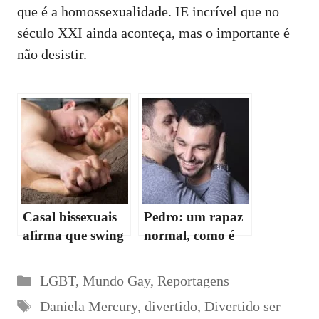
que é a homossexualidade. IE incrível que no
século XXI ainda aconteça, mas o importante é
não desistir.
Casal bissexuais
Pedro: um rapaz
afirma que swing
normal, como é
é bom para o
que pode ser
casamento
homossexual?
Categorias
LGBT
,
Mundo Gay
,
Reportagens
Etiquetas
Daniela Mercury
,
divertido
,
Divertido ser