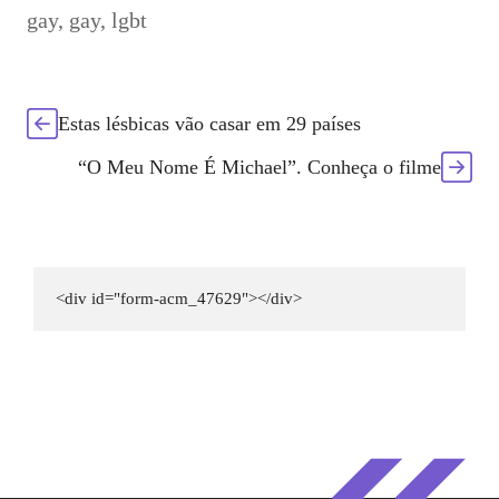
gay
,
gay
,
lgbt
Estas lésbicas vão casar em 29 países
“O Meu Nome É Michael”. Conheça o filme
<div id="form-acm_47629"></div>