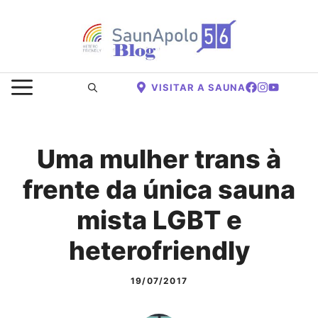
Saltar
para
o
conteúdo
MENU
VISITAR A SAUNA
Uma mulher trans à
frente da única sauna
mista LGBT e
heterofriendly
19/07/2017