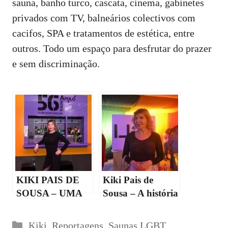
sauna, banho turco, cascata, cinema, gabinetes
privados com TV, balneários colectivos com
cacifos, SPA e tratamentos de estética, entre
outros. Todo um espaço para desfrutar do prazer
e sem discriminação.
KIKI PAIS DE
Kiki Pais de
SOUSA – UMA
Sousa – A história
MULHER
de vida de uma
TRANS À
mulher trans
Categorias
Kiki
,
Reportagens
,
Saunas LGBT