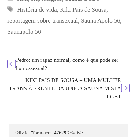
FRENTE DA
portuguesa
Etiquetas
História de vida
,
Kiki Pais de Sousa
,
ÚNICA SAUNA
MISTA LGBT
reportagem sobre transexual
,
Sauna Apolo 56
,
Saunapolo 56
Pedro: um rapaz normal, como é que pode ser
homossexual?
KIKI PAIS DE SOUSA – UMA MULHER
TRANS À FRENTE DA ÚNICA SAUNA MISTA
LGBT
<div id="form-acm_47629"></div>