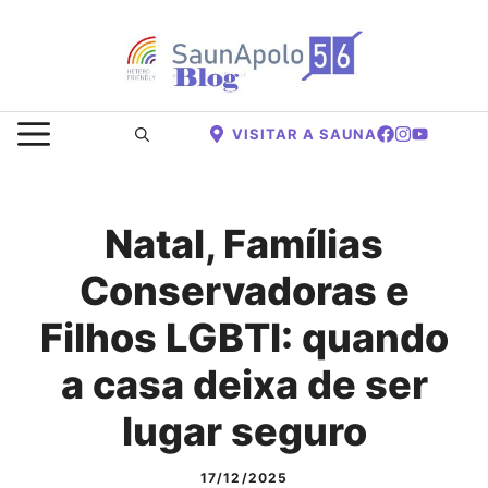
Saltar
para
o
conteúdo
MENU
VISITAR A SAUNA
Natal, Famílias
Conservadoras e
Filhos LGBTI: quando
a casa deixa de ser
lugar seguro
17/12/2025