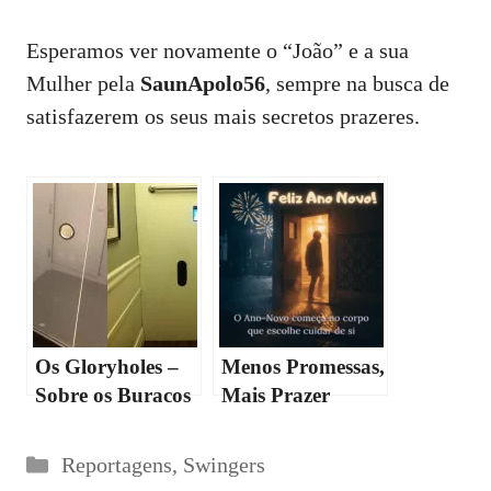
Esperamos ver novamente o “João” e a sua
Mulher pela
SaunApolo56
, sempre na busca de
satisfazerem os seus mais secretos prazeres.
Os Gloryholes –
Menos Promessas,
Sobre os Buracos
Mais Prazer
de Prazer
Consciente: 7
Desejos para 2026
Categorias
Reportagens
,
Swingers