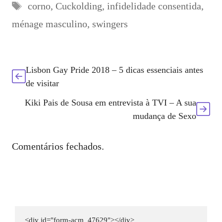
Etiquetas
corno
,
Cuckolding
,
infidelidade consentida
,
ménage masculino
,
swingers
Lisbon Gay Pride 2018 – 5 dicas essenciais antes
de visitar
Kiki Pais de Sousa em entrevista à TVI – A sua
mudança de Sexo
Comentários fechados.
<div id="form-acm_47629"></div>