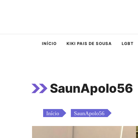
Saltar
para
o
conteúdo
INÍCIO
KIKI PAIS DE SOUSA
LGBT
SaunApolo56
Início
SaunApolo56